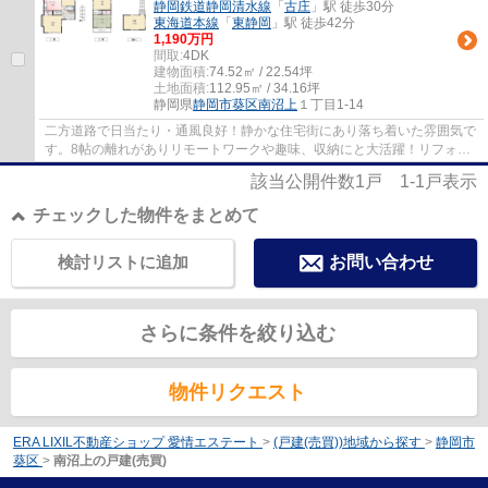
静岡鉄道静岡清水線
「
古庄
」駅 徒歩30分
東海道本線
「
東静岡
」駅 徒歩42分
1,190万円
間取:
4DK
建物面積:
74.52㎡ / 22.54坪
土地面積:
112.95㎡ / 34.16坪
静岡県
静岡市葵区
南沼上
１丁目1-14
二方道路で日当たり・通風良好！静かな住宅街にあり落ち着いた雰囲気で
す。8帖の離れがありリモートワークや趣味、収納にと大活躍！リフォー
ム工事もぜひご相談ください！学区：千代田...
該当公開件数
1
戸
1-1
戸表示
チェックした物件をまとめて
検討リストに追加
お問い合わせ
さらに条件を絞り込む
物件リクエスト
ERA LIXIL不動産ショップ 愛情エステート
>
(戸建(売買))地域から探す
>
静岡市
葵区
>
南沼上の戸建(売買)