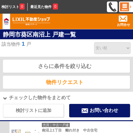
0
0
検討リスト
最近見た物件
お問合せ
静岡市葵区南沼上 戸建一覧
1
該当物件
戸
さらに条件を絞り込む
物件リクエスト
チェックした物件をまとめて
検討リストに追加
お問い合わせ
売買｜中古一戸建
南沼上1丁目 離れ付き 中古住宅