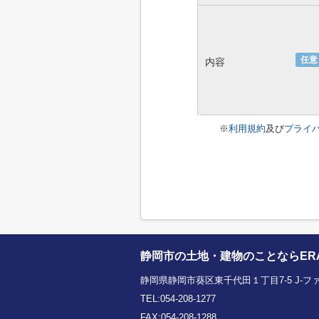
任意
内容
※
利用規約
及び
プライ
静岡市の土地・建物のことならERA 
静岡県静岡市葵区東千代田１丁目7-5 J-ファ
TEL:054-208-1277
FAX:054-208-1288