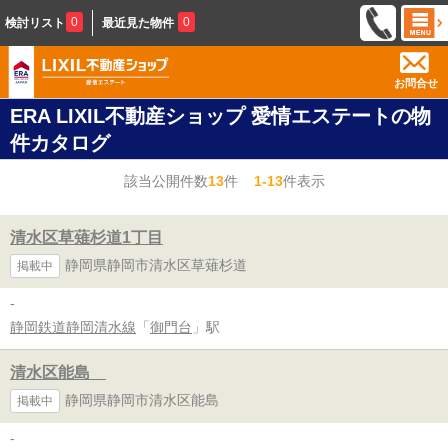
0
0
検討リスト
最近見た物件
お問合せ
ERA LIXIL不動産ショップ 愛情エステートの物
件カタログ
該当公開件数
13
件
1-13
件表示
清水区草薙杉道1丁目
静岡県静岡市清水区草薙杉道
掲載中
-
静岡鉄道静岡清水線
「
御門台
」駅
清水区能島
静岡県静岡市清水区能島
掲載中
-