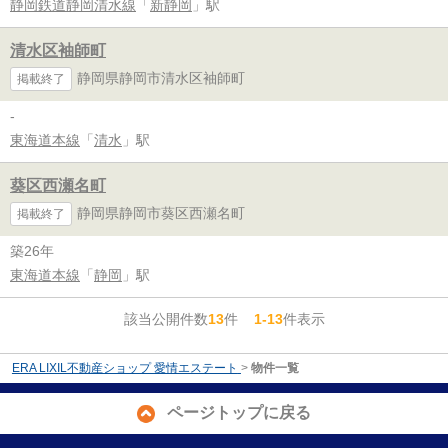
静岡鉄道静岡清水線
「
新静岡
」駅
清水区袖師町
静岡県静岡市清水区袖師町
掲載終了
-
東海道本線
「
清水
」駅
葵区西瀬名町
静岡県静岡市葵区西瀬名町
掲載終了
築26年
東海道本線
「
静岡
」駅
該当公開件数
13
件
1-13
件表示
ERA LIXIL不動産ショップ 愛情エステート
>
物件一覧
ページトップに戻る