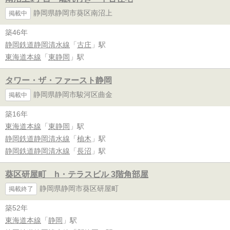
静岡県静岡市葵区南沼上
掲載中
築46年
静岡鉄道静岡清水線
「
古庄
」駅
東海道本線
「
東静岡
」駅
タワー・ザ・ファースト静岡
静岡県静岡市駿河区曲金
掲載中
築16年
東海道本線
「
東静岡
」駅
静岡鉄道静岡清水線
「
柚木
」駅
静岡鉄道静岡清水線
「
長沼
」駅
葵区研屋町 h・テラスビル 3階角部屋
静岡県静岡市葵区研屋町
掲載終了
築52年
東海道本線
「
静岡
」駅