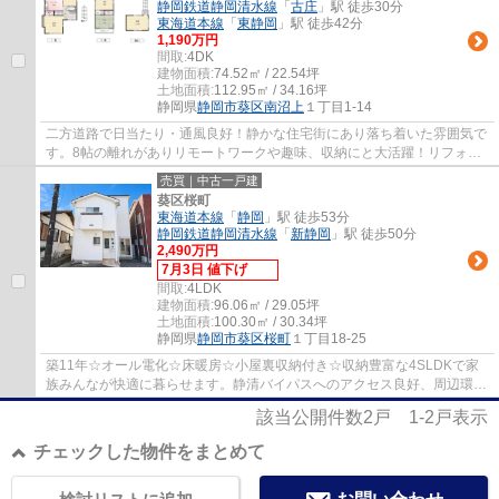
静岡鉄道静岡清水線
「
古庄
」駅 徒歩30分
東海道本線
「
東静岡
」駅 徒歩42分
1,190万円
間取:
4DK
建物面積:
74.52㎡ / 22.54坪
土地面積:
112.95㎡ / 34.16坪
静岡県
静岡市葵区
南沼上
１丁目1-14
二方道路で日当たり・通風良好！静かな住宅街にあり落ち着いた雰囲気で
す。8帖の離れがありリモートワークや趣味、収納にと大活躍！リフォー
ム工事もぜひご相談ください！学区：千代田...
売買｜中古一戸建
葵区桜町
東海道本線
「
静岡
」駅 徒歩53分
静岡鉄道静岡清水線
「
新静岡
」駅 徒歩50分
2,490万円
7月3日 値下げ
間取:
4LDK
建物面積:
96.06㎡ / 29.05坪
土地面積:
100.30㎡ / 30.34坪
静岡県
静岡市葵区
桜町
１丁目18-25
築11年☆オール電化☆床暖房☆小屋裏収納付き☆収納豊富な4SLDKで家
族みんなが快適に暮らせます。静清バイパスへのアクセス良好、周辺環境
も整った住みやすい立地です。
該当公開件数
2
戸
1-2
戸表示
チェックした物件をまとめて