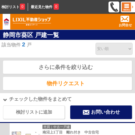
0
0
検討リスト
最近見た物件
お問合せ
静岡市葵区 戸建一覧
2
該当物件
戸
さらに条件を絞り込む
物件リクエスト
チェックした物件をまとめて
検討リストに追加
お問い合わせ
売買｜中古一戸建
南沼上1丁目 離れ付き 中古住宅