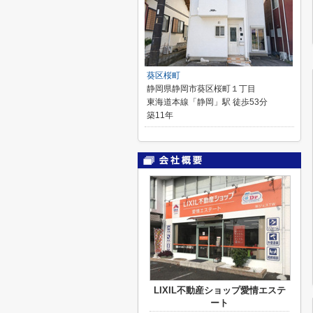
葵区桜町
静岡県静岡市葵区桜町１丁目
東海道本線「静岡」駅 徒歩53分
築11年
LIXIL不動産ショップ愛情エステ
ート