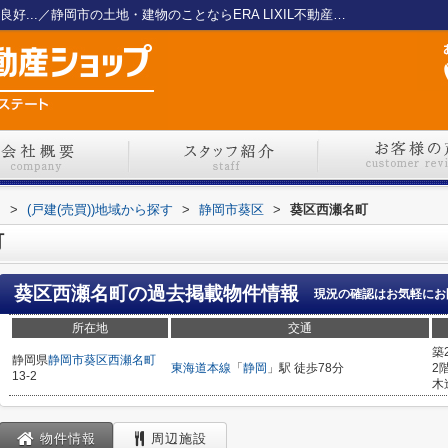
葵区西瀬名町 閑静な住宅街にある日当たり良好...／静岡市の土地・建物のことならERA LIXIL不動産ショップ 愛情エステート
ト
>
(戸建(売買))地域から探す
>
静岡市葵区
>
葵区西瀬名町
町
葵区西瀬名町
の過去掲載物件情報
現況の確認はお気軽にお
所在地
交通
築
静岡県
静岡市葵区
西瀬名町
東海道本線
「
静岡
」駅 徒歩78分
2
13-2
木
物件情報
周辺施設