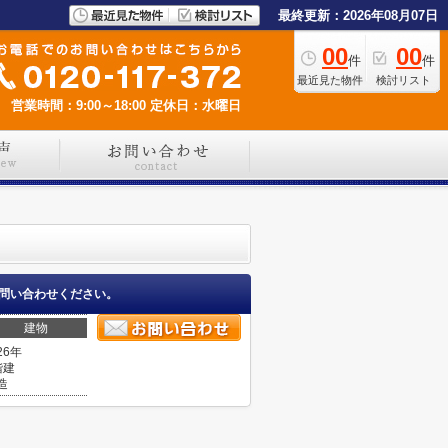
最終更新：2026年08月07日
00
00
件
件
最近見た物件
検討リスト
営業時間：9:00～18:00
定休日：水曜日
問い合わせください。
建物
26年
階建
造