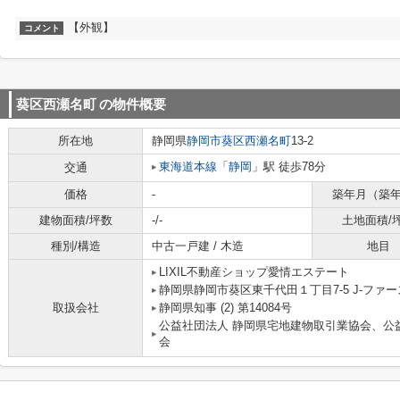
【外観】
コメント
葵区西瀬名町
の物件概要
所在地
静岡県
静岡市葵区
西瀬名町
13-2
東海道本線
「
静岡
」駅 徒歩78分
交通
価格
-
築年月（築
建物面積/坪数
-/-
土地面積/
種別/構造
中古一戸建 / 木造
地目
LIXIL不動産ショップ愛情エステート
静岡県静岡市葵区東千代田１丁目7-5 J-ファース
取扱会社
静岡県知事 (2) 第14084号
公益社団法人 静岡県宅地建物取引業協会、公
会