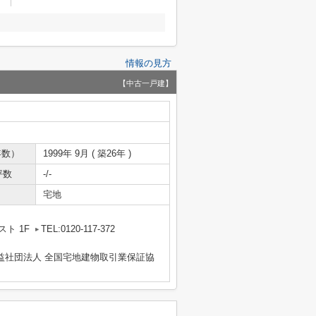
情報の見方
【中古一戸建】
年数）
1999年 9月 ( 築26年 )
坪数
-/-
宅地
ト 1F
TEL:0120-117-372
益社団法人 全国宅地建物取引業保証協