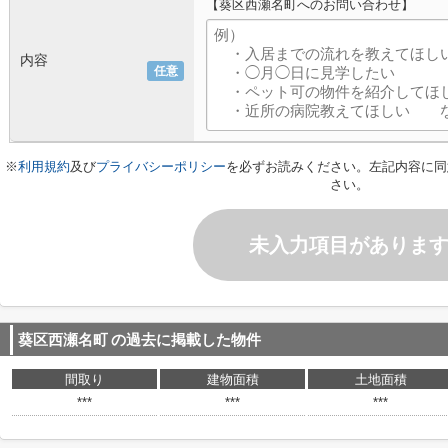
【葵区西瀬名町へのお問い合わせ】
内容
任意
※
利用規約
及び
プライバシーポリシー
を必ずお読みください。左記内容に同
さい。
未入力項目がありま
葵区西瀬名町
の過去に掲載した物件
間取り
建物面積
土地面積
***
***
***