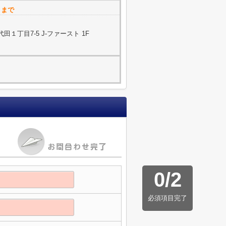
トまで
１丁目7-5 J-ファースト 1F
0
/
2
必須項目完了