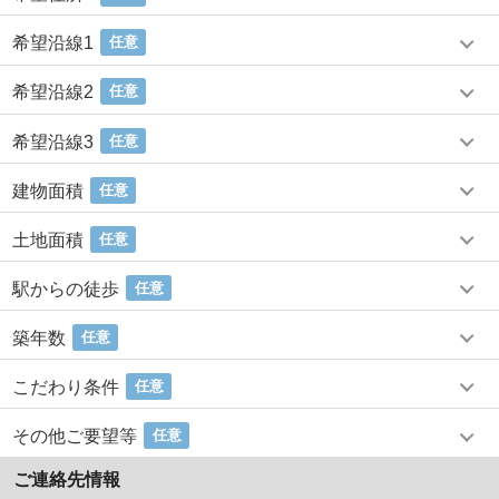
希望沿線1
任意
希望沿線2
任意
希望沿線3
任意
建物面積
任意
土地面積
任意
駅からの徒歩
任意
築年数
任意
こだわり条件
任意
その他ご要望等
任意
ご連絡先情報