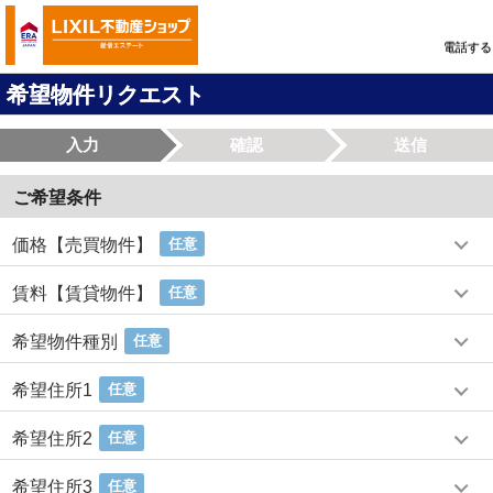
電話する
希望物件リクエスト
入力
確認
送信
ご希望条件
価格【売買物件】
任意
賃料【賃貸物件】
任意
希望物件種別
任意
希望住所1
任意
希望住所2
任意
希望住所3
任意