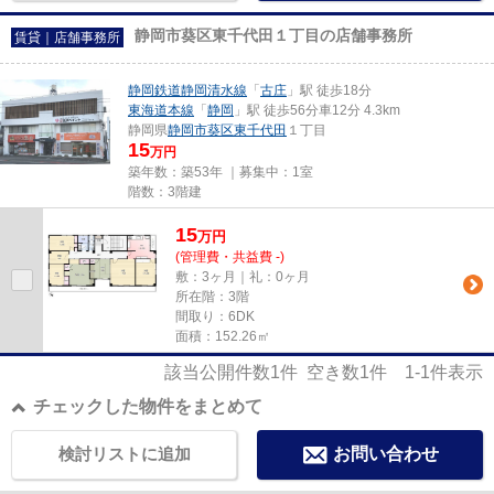
静岡市葵区東千代田１丁目の店舗事務所
賃貸｜店舗事務所
静岡鉄道静岡清水線
「
古庄
」駅 徒歩18分
東海道本線
「
静岡
」駅 徒歩56分車12分 4.3km
静岡県
静岡市葵区
東千代田
１丁目
15
万円
築年数：築53年 ｜募集中：
1室
階数：3階建
15
万
円
(管理費・共益費 -)
敷：3ヶ月｜礼：0ヶ月
所在階：3階
間取り：6DK
面積：152.26㎡
該当公開件数
1
件 空き数
1
件
1-1
件表示
チェックした物件をまとめて
検討リストに追加
お問い合わせ