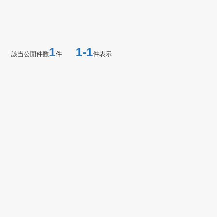
1
1-1
該当公開件数
件
件表示