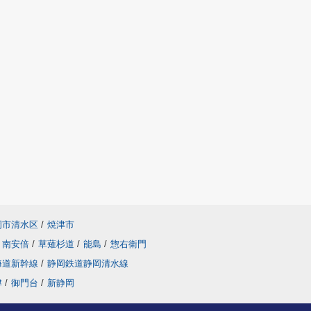
岡市清水区
/
焼津市
南安倍
/
草薙杉道
/
能島
/
惣右衛門
海道新幹線
/
静岡鉄道静岡清水線
津
/
御門台
/
新静岡