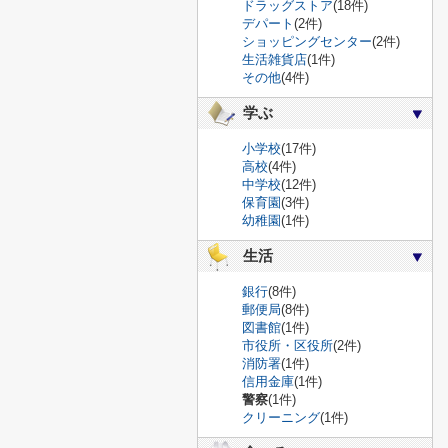
ドラッグストア
(18件)
デパート
(2件)
ショッピングセンター
(2件)
生活雑貨店
(1件)
その他
(4件)
学ぶ
小学校
(17件)
高校
(4件)
中学校
(12件)
保育園
(3件)
幼稚園
(1件)
生活
銀行
(8件)
郵便局
(8件)
図書館
(1件)
市役所・区役所
(2件)
消防署
(1件)
信用金庫
(1件)
警察
(1件)
クリーニング
(1件)