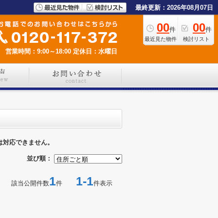
最終更新：2026年08月07日
00
00
件
件
最近見た物件
検討リスト
営業時間：9:00～18:00
定休日：水曜日
は対応できません。
並び順：
1
1-1
該当公開件数
件
件表示