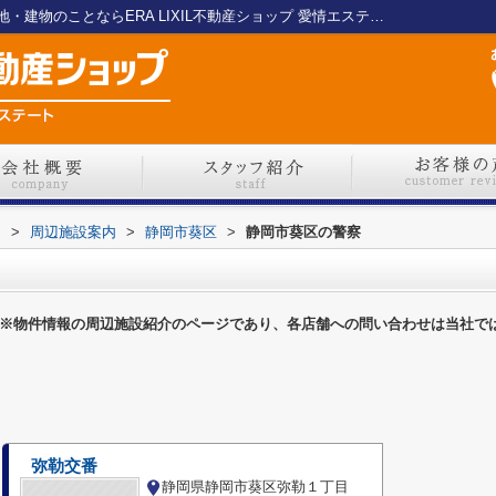
静岡市葵区の警察一覧ページ｜静岡市の土地・建物のことならERA LIXIL不動産ショップ 愛情エステート
ト
>
周辺施設案内
>
静岡市葵区
>
静岡市葵区の警察
※物件情報の周辺施設紹介のページであり、各店舗への問い合わせは当社で
弥勒交番
静岡県静岡市葵区弥勒１丁目