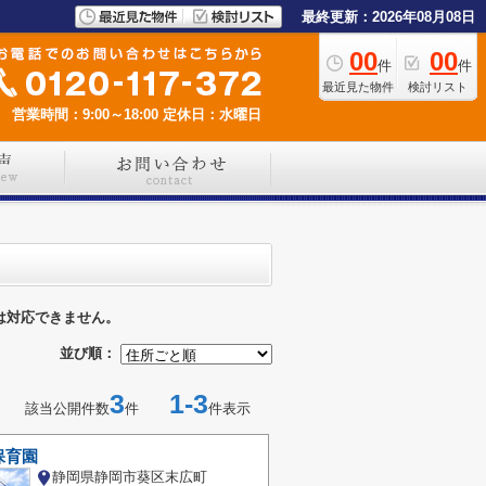
最終更新：2026年08月08日
00
00
件
件
最近見た物件
検討リスト
営業時間：9:00～18:00
定休日：水曜日
は対応できません。
並び順：
3
1-3
該当公開件数
件
件表示
保育園
静岡県静岡市葵区末広町