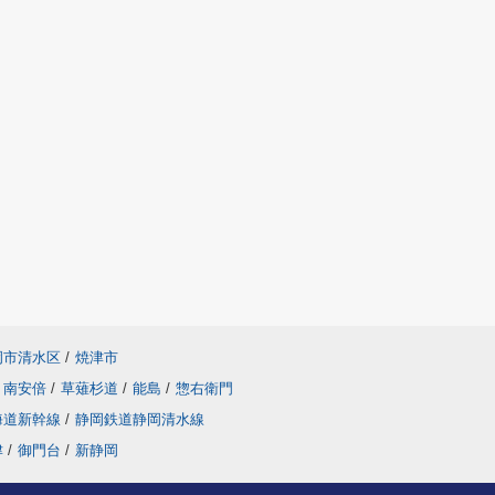
岡市清水区
/
焼津市
南安倍
/
草薙杉道
/
能島
/
惣右衛門
海道新幹線
/
静岡鉄道静岡清水線
津
/
御門台
/
新静岡