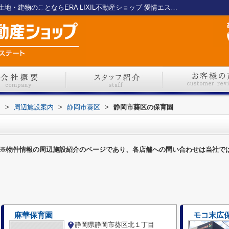
静岡市葵区の保育園一覧ページ｜静岡市の土地・建物のことならERA LIXIL不動産ショップ 愛情エステート
ト
>
周辺施設案内
>
静岡市葵区
>
静岡市葵区の保育園
※物件情報の周辺施設紹介のページであり、各店舗への問い合わせは当社で
麻華保育園
モコ末広
静岡県静岡市葵区北１丁目