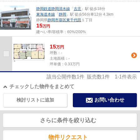
静岡鉄道静岡清水線
「
古庄
」駅 徒歩18分
東海道本線
「
静岡
」駅 徒歩56分車12分 4.3km
静岡県
静岡市葵区
東千代田
１丁目
15
万円
建ぺい率/容積率：
60%/200%
15
万
円
坪数：-
土地面積：-
坪単価：0.33万円
該当公開件数
1
件 販売数
1
件
1-1
件表示
チェックした物件をまとめて
検討リストに追加
お問い合わせ
さらに条件を絞り込む
物件リクエスト