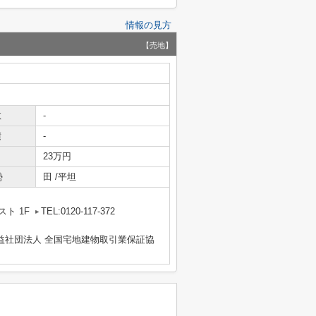
情報の見方
【売地】
数
-
積
-
23万円
勢
田 /平坦
ト 1F
TEL:0120-117-372
益社団法人 全国宅地建物取引業保証協