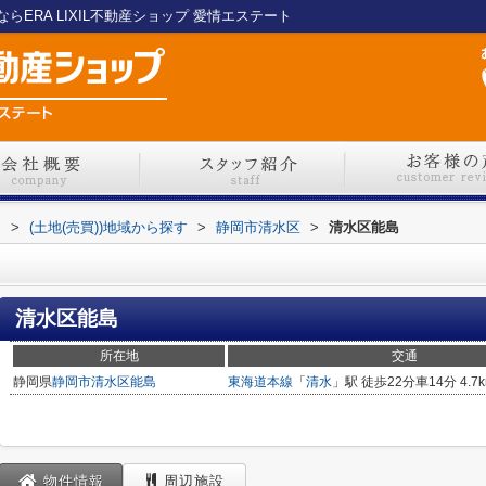
ERA LIXIL不動産ショップ 愛情エステート
ト
>
(土地(売買))地域から探す
>
静岡市清水区
>
清水区能島
清水区能島
所在地
交通
静岡県
静岡市清水区
能島
東海道本線
「
清水
」駅 徒歩22分車14分 4.7
物件情報
周辺施設