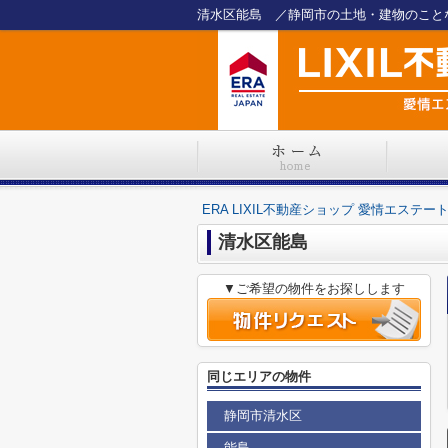
清水区能島 ／静岡市の土地・建物のことなら
ERA LIXIL不動産ショップ 愛情エステー
清水区能島
▼ご希望の物件をお探しします
同じエリアの物件
静岡市清水区
能島