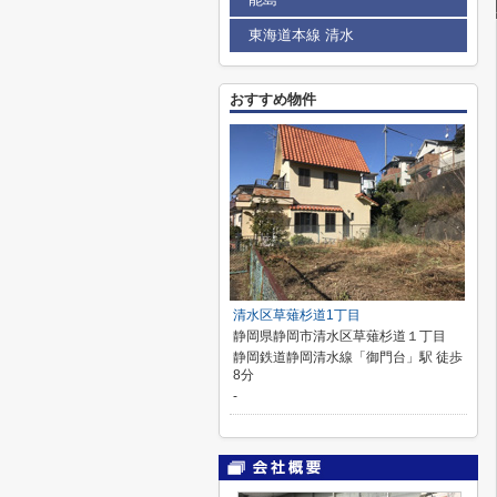
東海道本線 清水
おすすめ物件
清水区草薙杉道1丁目
静岡県静岡市清水区草薙杉道１丁目
静岡鉄道静岡清水線「御門台」駅 徒歩
8分
-