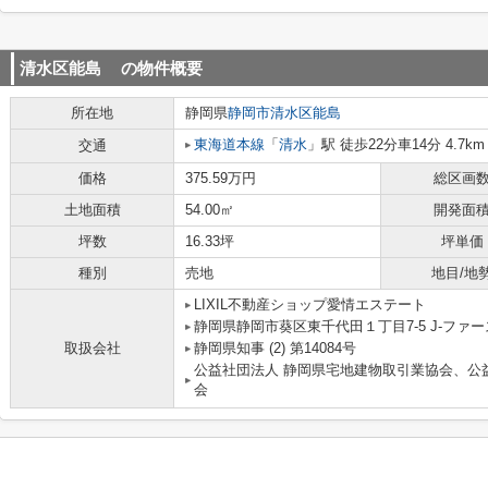
清水区能島
の物件概要
所在地
静岡県
静岡市清水区
能島
東海道本線
「
清水
」駅 徒歩22分車14分 4.7km
交通
価格
375.59万円
総区画
土地面積
54.00㎡
開発面
坪数
16.33坪
坪単価
種別
売地
地目/地
LIXIL不動産ショップ愛情エステート
静岡県静岡市葵区東千代田１丁目7-5 J-ファース
取扱会社
静岡県知事 (2) 第14084号
公益社団法人 静岡県宅地建物取引業協会、公
会