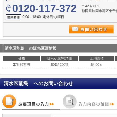
0120-117-372
〒420-0801
静岡県静岡市葵区東千代田
9:00～18:00 定休日:水曜日
清水区能島
の販売区画情報
価格
土地面積
建ぺい率/容積率
375.59万円
60%/ 200%
54.00㎡
清水区能島
へのお問い合わせ