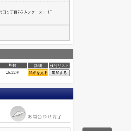
１丁目7-5 J-ファースト 1F
坪数
詳細
検討リスト
16.33坪
詳細を見る
追加する