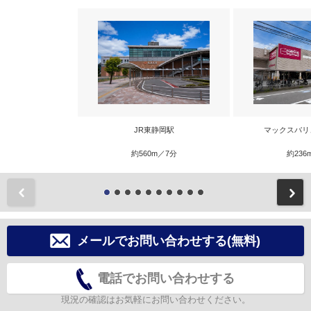
JR東静岡駅
マックスバリ
約560m／7分
約236
前
メールでお問い合わせする(無料)
電話でお問い合わせする
現況の確認はお気軽にお問い合わせください。