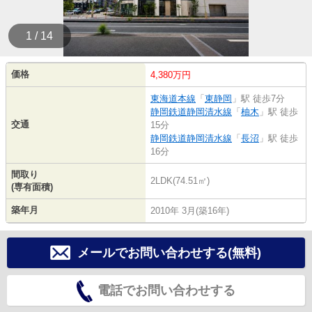
1 / 14
価格
4,380万円
東海道本線
「
東静岡
」駅 徒歩7分
静岡鉄道静岡清水線
「
柚木
」駅 徒歩
交通
15分
静岡鉄道静岡清水線
「
長沼
」駅 徒歩
16分
間取り
2LDK(74.51㎡)
(専有面積)
築年月
2010年 3月(築16年)
メールでお問い合わせする(無料)
電話でお問い合わせする