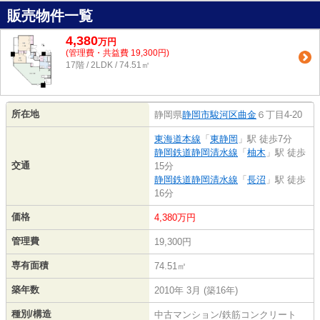
販売物件一覧
4,380
万
円
(管理費・共益費 19,300円)
17階 / 2LDK / 74.51㎡
所在地
静岡県
静岡市駿河区
曲金
６丁目4-20
東海道本線
「
東静岡
」駅 徒歩7分
静岡鉄道静岡清水線
「
柚木
」駅 徒歩
交通
15分
静岡鉄道静岡清水線
「
長沼
」駅 徒歩
16分
価格
4,380万円
管理費
19,300円
専有面積
74.51㎡
築年数
2010年 3月 (築16年)
種別/構造
中古マンション/鉄筋コンクリート