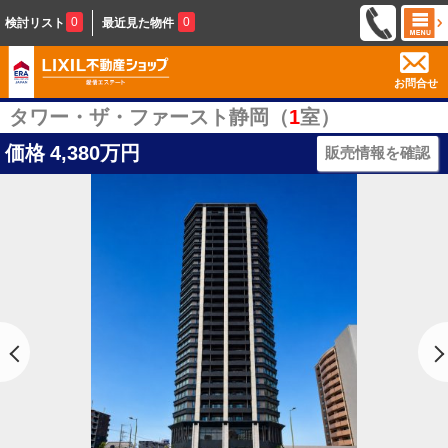
0
0
検討リスト
最近見た物件
お問合せ
タワー・ザ・ファースト静岡（
1
室）
価格
4,380万円
販売情報を確認