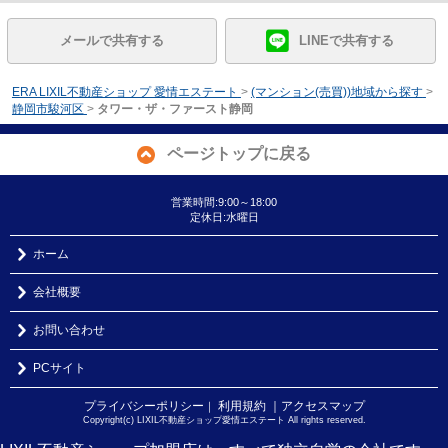
メールで共有する
LINEで共有する
ERA LIXIL不動産ショップ 愛情エステート
>
(マンション(売買))地域から探す
>
静岡市駿河区
>
タワー・ザ・ファースト静岡
ページトップに戻る
営業時間:9:00～18:00
定休日:水曜日
ホーム
会社概要
お問い合わせ
PCサイト
プライバシーポリシー
利用規約
｜アクセスマップ
｜
Copyright(c) LIXIL不動産ショップ愛情エステート All rights reserved.