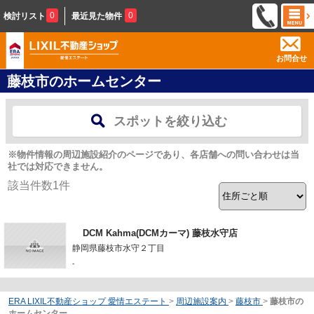
0
0
検討リスト
最近見た物件
お問合せ
藤枝市のホームセンター
スポットを絞り込む
※物件情報の周辺施設紹介のページであり、各店舗への問い合わせは当
社では対応できません。
該当件数
1
件
DCM Kahma(DCMカーマ) 藤枝水守店
静岡県藤枝市水守２丁目
-
ERA LIXIL不動産ショップ 愛情エステート
>
周辺施設案内
>
藤枝市
>
藤枝市の
ホームセンター