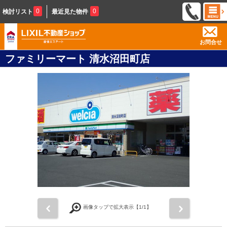
0
0
検討リスト
最近見た物件
お問合せ
ファミリーマート 清水沼田町店
前
次
画像タップで拡大表示【
1
/1】