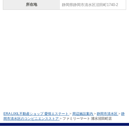
所在地
静岡県静岡市清水区沼田町1740-2
ERA LIXIL不動産ショップ 愛情エステート
>
周辺施設案内
>
静岡市清水区
>
静
岡市清水区のコンビニエンスストア
>
ファミリーマート 清水沼田町店