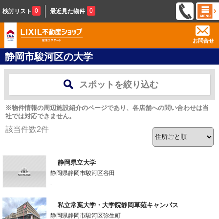
0
0
検討リスト
最近見た物件
お問合せ
静岡市駿河区の大学
スポットを絞り込む
※物件情報の周辺施設紹介のページであり、各店舗への問い合わせは当
社では対応できません。
該当件数
2
件
静岡県立大学
静岡県静岡市駿河区谷田
-
私立常葉大学・大学院静岡草薙キャンパス
静岡県静岡市駿河区弥生町