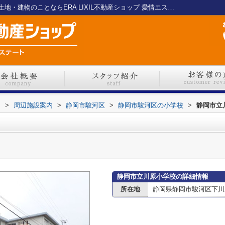
静岡市立川原小学校情報ページ｜静岡市の土地・建物のことならERA LIXIL不動産ショップ 愛情エステート
ト
>
周辺施設案内
>
静岡市駿河区
>
静岡市駿河区の小学校
>
静岡市立
静岡市立川原小学校の詳細情報
所在地
静岡県静岡市駿河区下川原