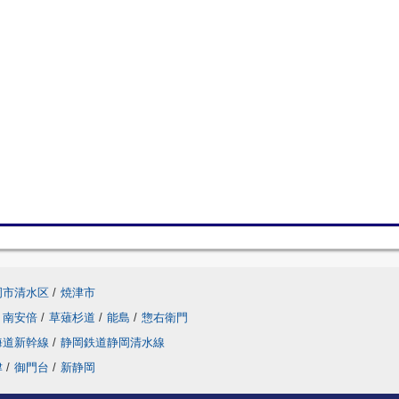
岡市清水区
/
焼津市
南安倍
/
草薙杉道
/
能島
/
惣右衛門
海道新幹線
/
静岡鉄道静岡清水線
津
/
御門台
/
新静岡