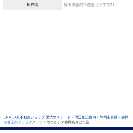
所在地
静岡県静岡市葵区北５丁目31
ERA LIXIL不動産ショップ 愛情エステート
>
周辺施設案内
>
静岡市葵区
>
静岡
市葵区のドラッグストア
>
ウエルシア静岡あさはた店