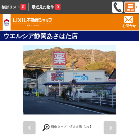
0
0
検討リスト
最近見た物件
お問合せ
ウエルシア静岡あさはた店
前
次
画像タップで拡大表示【
1
/1】