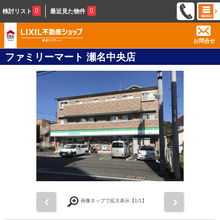
0
0
検討リスト
最近見た物件
お問合せ
ファミリーマート 瀬名中央店
前
次
画像タップで拡大表示【
1
/1】