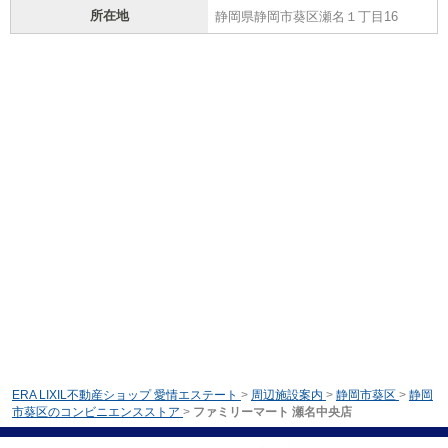
所在地
静岡県静岡市葵区瀬名１丁目16
ERA LIXIL不動産ショップ 愛情エステート
>
周辺施設案内
>
静岡市葵区
>
静岡
市葵区のコンビニエンスストア
>
ファミリーマート 瀬名中央店