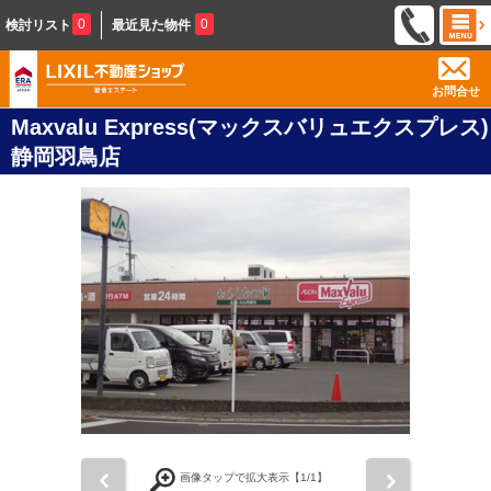
0
0
検討リスト
最近見た物件
お問合せ
Maxvalu Express(マックスバリュエクスプレス)
静岡羽鳥店
前
次
画像タップで拡大表示【
1
/1】