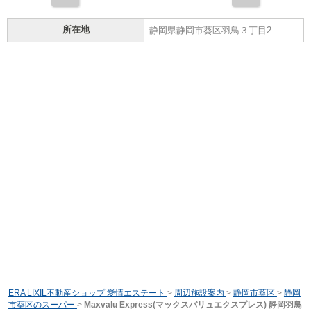
所在地
静岡県静岡市葵区羽鳥３丁目2
ERA LIXIL不動産ショップ 愛情エステート
>
周辺施設案内
>
静岡市葵区
>
静岡
市葵区のスーパー
>
Maxvalu Express(マックスバリュエクスプレス) 静岡羽鳥