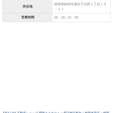
静岡県静岡市葵区千代田１丁目１６
所在地
－２１
営業時間
09：30～22：00
ERA LIXIL不動産ショップ 愛情エステート
>
周辺施設案内
>
静岡市葵区
>
静岡