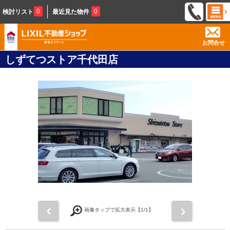
0
0
検討リスト
最近見た物件
お問合せ
しずてつストア千代田店
前
次
画像タップで拡大表示【
1
/1】