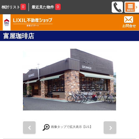
0
0
検討リスト
最近見た物件
お問合せ
富屋珈琲店
前
次
画像タップで拡大表示【
1
/1】