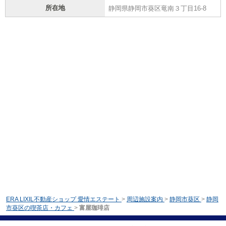
所在地
静岡県静岡市葵区竜南３丁目16-8
ERA LIXIL不動産ショップ 愛情エステート
>
周辺施設案内
>
静岡市葵区
>
静岡
市葵区の喫茶店・カフェ
>
富屋珈琲店