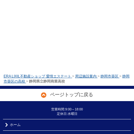
ERA LIXIL不動産ショップ 愛情エステート
>
周辺施設案内
>
静岡市葵区
>
静岡
市葵区の高校
>
静岡県立静岡商業高校
ページトップに戻る
営業時間:9:00～18:00
定休日:水曜日
ホーム