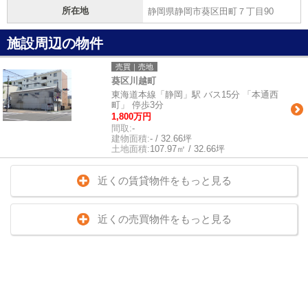
所在地
静岡県静岡市葵区田町７丁目90
施設周辺の物件
売買｜売地
葵区川越町
東海道本線「静岡」駅 バス15分 「本通西
町」 停歩3分
1,800万円
間取:
-
建物面積:
- / 32.66坪
土地面積:
107.97㎡ / 32.66坪
近くの賃貸物件をもっと見る
近くの売買物件をもっと見る