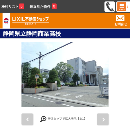
0
0
検討リスト
最近見た物件
お問合せ
静岡県立静岡商業高校
前
次
画像タップで拡大表示【
1
/1】