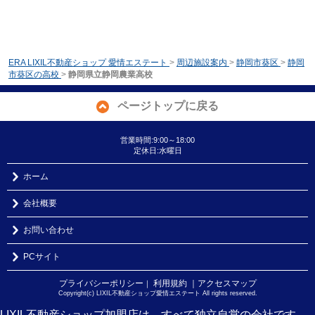
ERA LIXIL不動産ショップ 愛情エステート
>
周辺施設案内
>
静岡市葵区
>
静岡
市葵区の高校
>
静岡県立静岡農業高校
ページトップに戻る
営業時間:9:00～18:00
定休日:水曜日
ホーム
会社概要
お問い合わせ
PCサイト
プライバシーポリシー
利用規約
｜アクセスマップ
｜
Copyright(c) LIXIL不動産ショップ愛情エステート All rights reserved.
LIXIL不動産ショップ加盟店は、すべて独立自営の会社です。